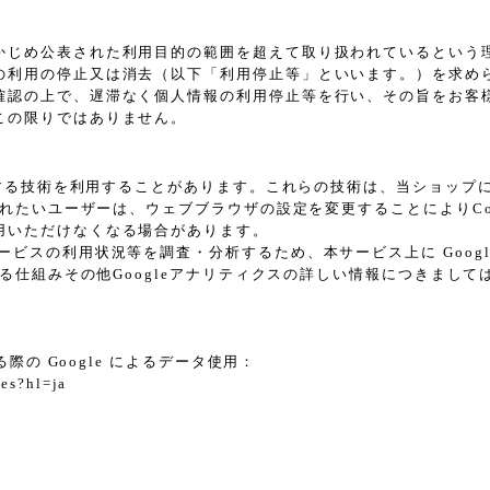
かじめ公表された利用目的の範囲を超えて取り扱われているという
の利用の停止又は消去（以下「利用停止等」といいます。）を求め
確認の上で、遅滞なく個人情報の利用停止等を行い、その旨をお客
この限りではありません。
に類する技術を利用することがあります。これらの技術は、当ショッ
されたいユーザーは、ウェブブラウザの設定を変更することによりCoo
用いただけなくなる場合があります。
スの利用状況等を調査・分析するため、本サービス上に Google L
れる仕組みその他Googleアナリティクスの詳しい情報につきまし
際の Google によるデータ使用：
tes?hl=ja