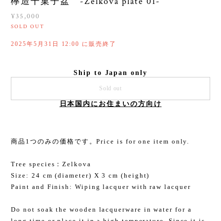
欅造干菓子盆 -Zelkova plate 01-
¥35,000
SOLD OUT
2025年5月31日 12:00 に販売終了
Ship to Japan only
Sold out
日本国内にお住まいの方向け
商品1つのみの価格です。Price is for one item only.
Tree species：Zelkova
Size: 24 cm (diameter) X 3 cm (height)
Paint and Finish: Wiping lacquer with raw lacquer
Do not soak the wooden lacquerware in water for a
long time or place it in a high temperature. Since it is