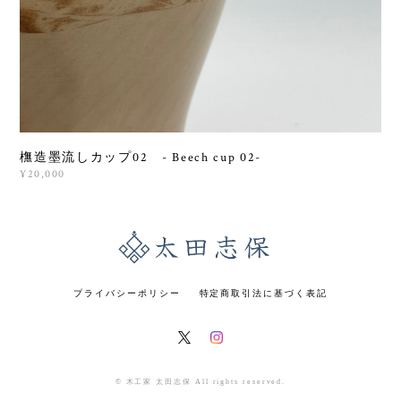
橅造墨流しカップ02 - Beech cup 02-
¥20,000
プライバシーポリシー
特定商取引法に基づく表記
© 木工家 太田志保 All rights reserved.