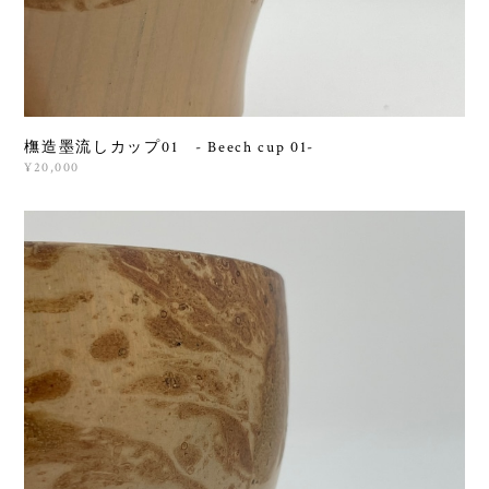
橅造墨流しカップ01 - Beech cup 01-
¥20,000